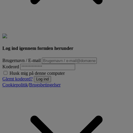
Log ind igennem formlen herunder
Brugernavn / E-mail
Kodeord
Husk mig på denne computer
Glemt kodeord?
Log ind
Cookiepolitik
/
Brugsbetingelser