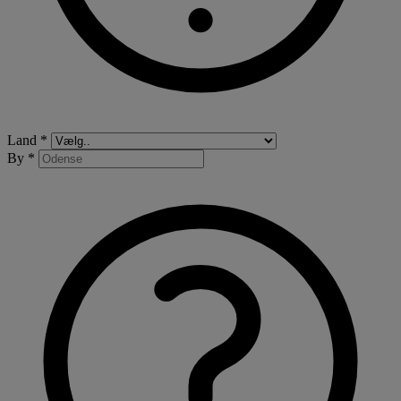
Land *
By *