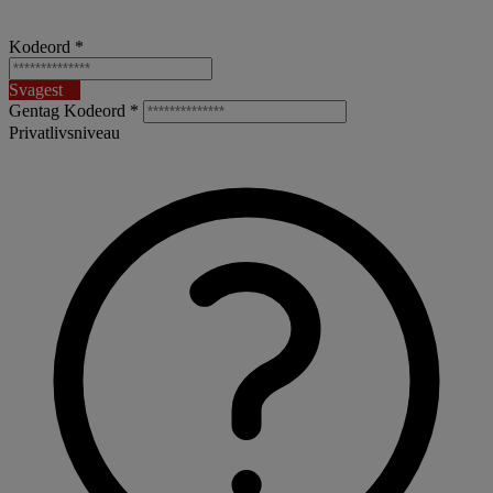
Kodeord *
Svagest
Gentag Kodeord *
Privatlivsniveau