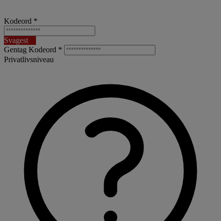
Kodeord *
Svagest
Gentag Kodeord *
Privatlivsniveau