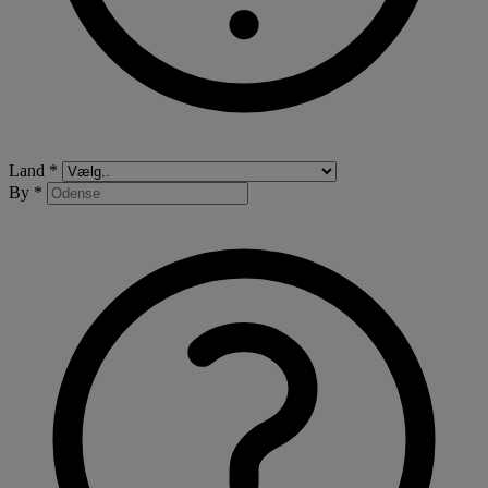
Land *
By *