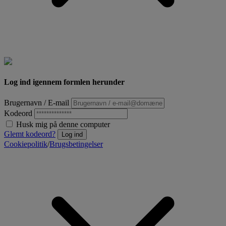
Log ind igennem formlen herunder
Brugernavn / E-mail
Kodeord
Husk mig på denne computer
Glemt kodeord?
Log ind
Cookiepolitik
/
Brugsbetingelser