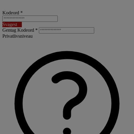
Kodeord *
Svagest
Gentag Kodeord *
Privatlivsniveau