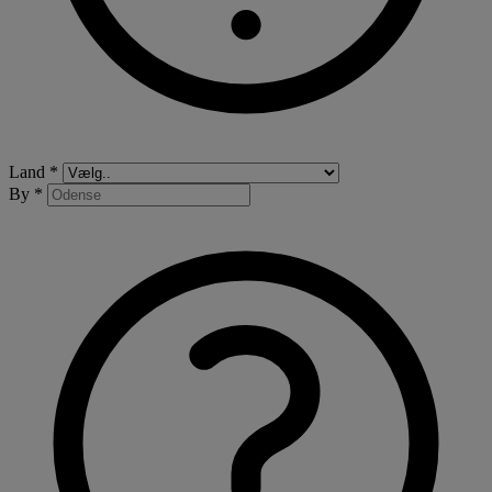
Land *
By *