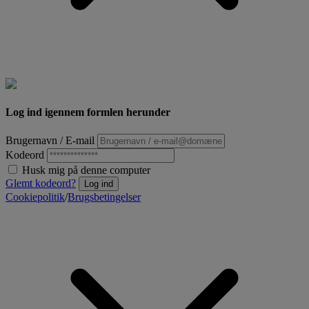
Log ind igennem formlen herunder
Brugernavn / E-mail
Kodeord
Husk mig på denne computer
Glemt kodeord?
Log ind
Cookiepolitik
/
Brugsbetingelser