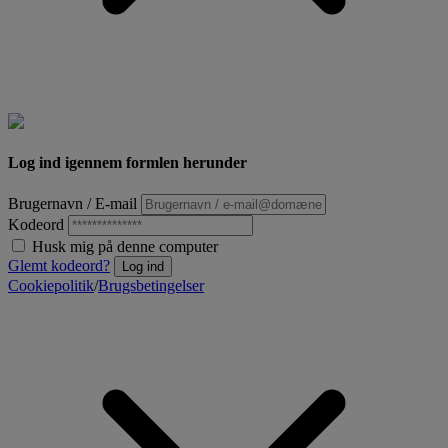
Log ind igennem formlen herunder
Brugernavn / E-mail
Kodeord
Husk mig på denne computer
Glemt kodeord?
Log ind
Cookiepolitik
/
Brugsbetingelser