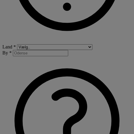
Land *
By *