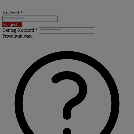
Kodeord *
Svagest
Gentag Kodeord *
Privatlivsniveau