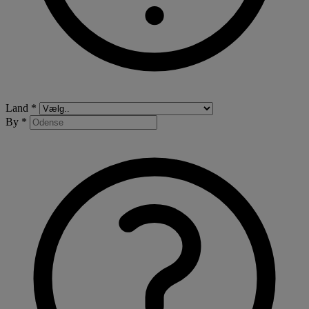
Land *
By *