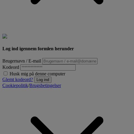
Log ind igennem formlen herunder
Brugernavn / E-mail
Kodeord
Husk mig på denne computer
Glemt kodeord?
Log ind
Cookiepolitik
/
Brugsbetingelser