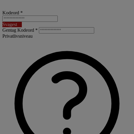
Kodeord *
Svagest
Gentag Kodeord *
Privatlivsniveau