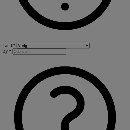
Land *
By *