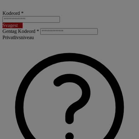
Kodeord *
Svagest
Gentag Kodeord *
Privatlivsniveau