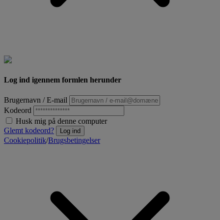
Log ind igennem formlen herunder
Brugernavn / E-mail
Kodeord
Husk mig på denne computer
Glemt kodeord?
Log ind
Cookiepolitik
/
Brugsbetingelser