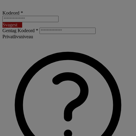
Kodeord *
Svagest
Gentag Kodeord *
Privatlivsniveau