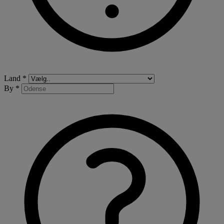
Land *
By *