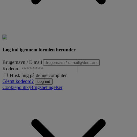
Log ind igennem formlen herunder
Brugernavn / E-mail
Kodeord
Husk mig på denne computer
Glemt kodeord?
Log ind
Cookiepolitik
/
Brugsbetingelser