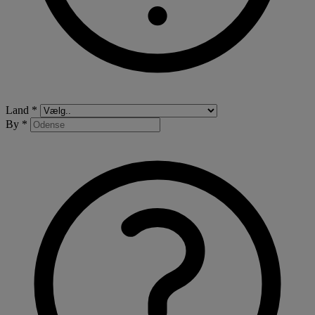
Land *
By *