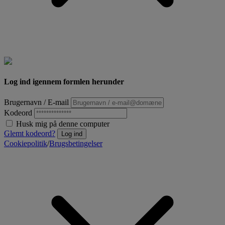
Log ind igennem formlen herunder
Brugernavn / E-mail
Kodeord
Husk mig på denne computer
Glemt kodeord?
Log ind
Cookiepolitik
/
Brugsbetingelser