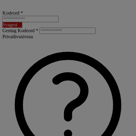
Kodeord *
Svagest
Gentag Kodeord *
Privatlivsniveau