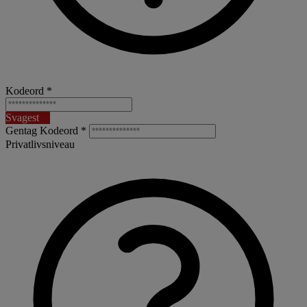
Kodeord *
Svagest
Gentag Kodeord *
Privatlivsniveau