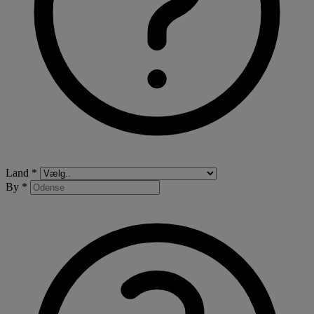
Land *
By *