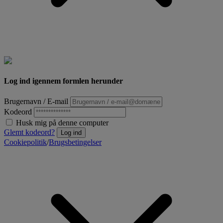
Log ind igennem formlen herunder
Brugernavn / E-mail
Kodeord
Husk mig på denne computer
Glemt kodeord?
Log ind
Cookiepolitik
/
Brugsbetingelser