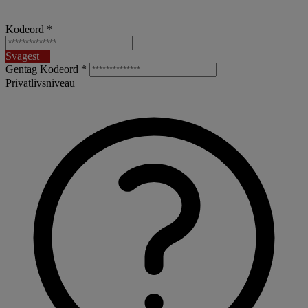
Kodeord *
Svagest
Gentag Kodeord *
Privatlivsniveau