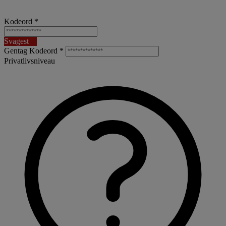
Kodeord *
Svagest
Gentag Kodeord *
Privatlivsniveau