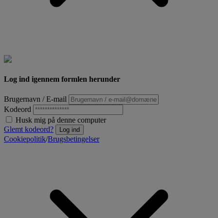
Log ind igennem formlen herunder
Brugernavn / E-mail
Kodeord
Husk mig på denne computer
Glemt kodeord?
Log ind
Cookiepolitik
/
Brugsbetingelser