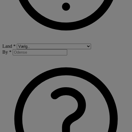
Land *
By *