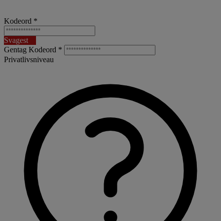
Kodeord *
Svagest
Gentag Kodeord *
Privatlivsniveau