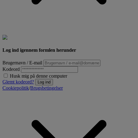
Log ind igennem formlen herunder
Brugernavn / E-mail
Kodeord
Husk mig på denne computer
Glemt kodeord?
Log ind
Cookiepolitik
/
Brugsbetingelser