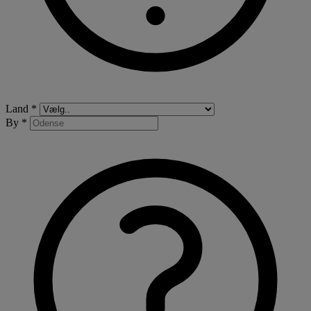
Land *
By *