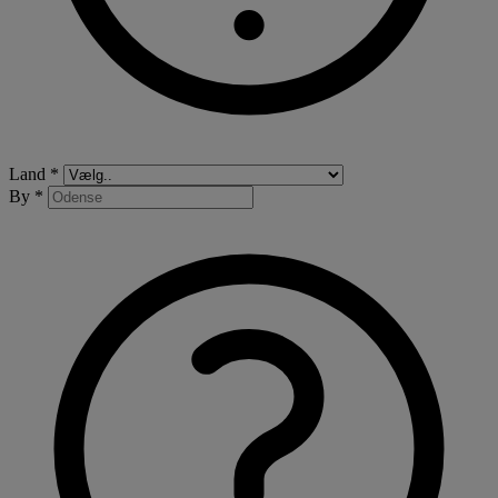
Land *
By *