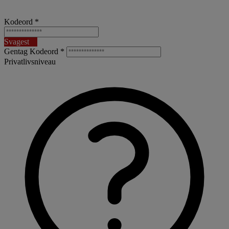
Kodeord *
Svagest
Gentag Kodeord *
Privatlivsniveau