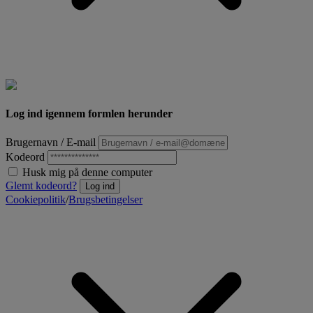
Log ind igennem formlen herunder
Brugernavn / E-mail
Kodeord
Husk mig på denne computer
Glemt kodeord?
Log ind
Cookiepolitik
/
Brugsbetingelser