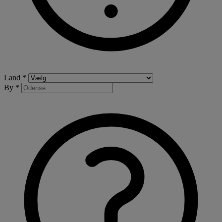
Land *
By *