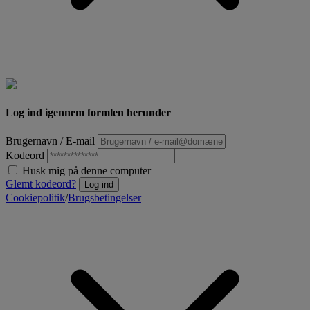
Log ind igennem formlen herunder
Brugernavn / E-mail
Kodeord
Husk mig på denne computer
Glemt kodeord?
Log ind
Cookiepolitik
/
Brugsbetingelser