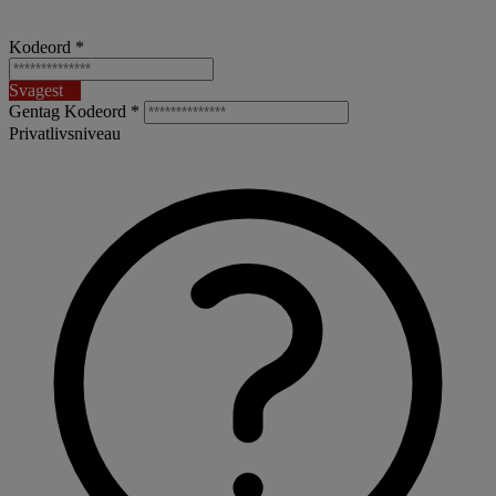
Kodeord *
Svagest
Gentag Kodeord *
Privatlivsniveau