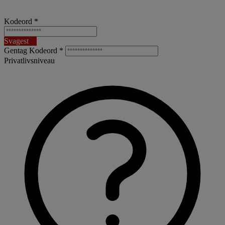
Kodeord *
Svagest
Gentag Kodeord *
Privatlivsniveau