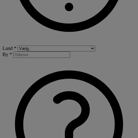
Land *
By *