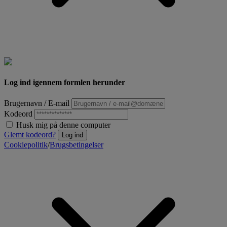
Log ind igennem formlen herunder
Brugernavn / E-mail
Kodeord
Husk mig på denne computer
Glemt kodeord?
Log ind
Cookiepolitik
/
Brugsbetingelser