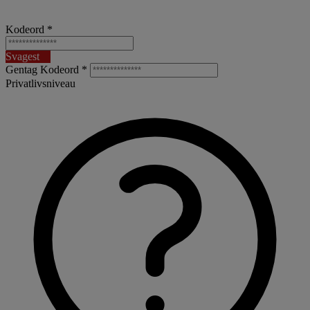
Kodeord *
Svagest
Gentag Kodeord *
Privatlivsniveau