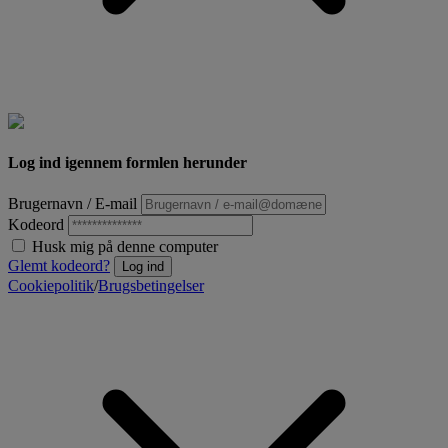
Log ind igennem formlen herunder
Brugernavn / E-mail
Kodeord
Husk mig på denne computer
Glemt kodeord?
Log ind
Cookiepolitik
/
Brugsbetingelser