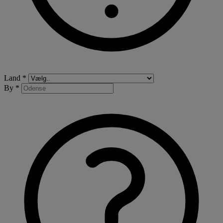
Land *
By *