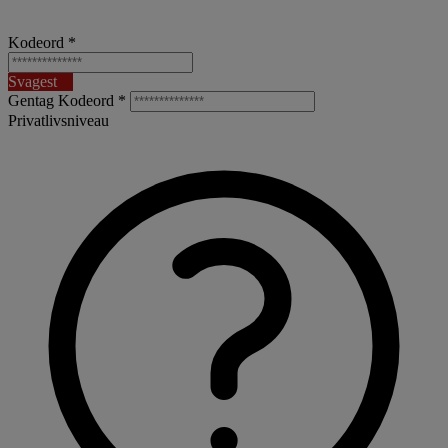
Kodeord *
Svagest
Gentag Kodeord *
Privatlivsniveau