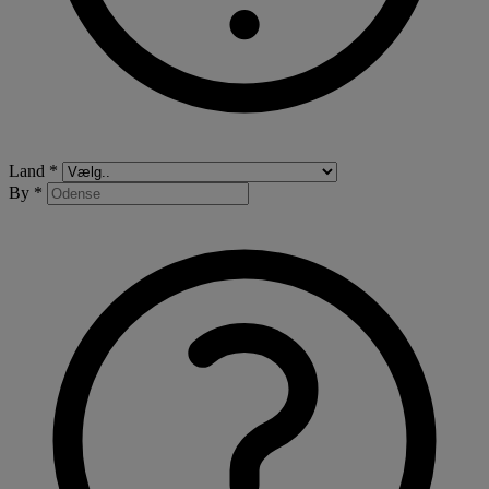
Land *
By *