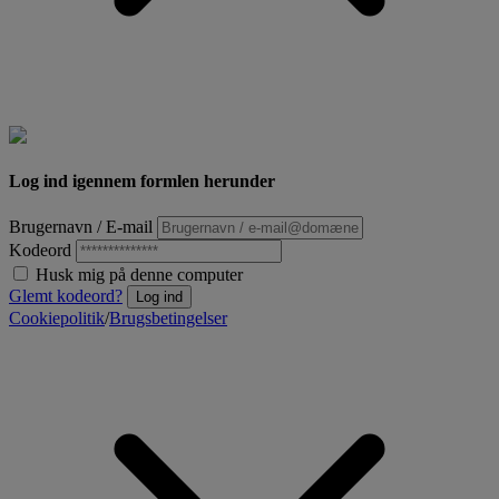
Log ind igennem formlen herunder
Brugernavn / E-mail
Kodeord
Husk mig på denne computer
Glemt kodeord?
Log ind
Cookiepolitik
/
Brugsbetingelser